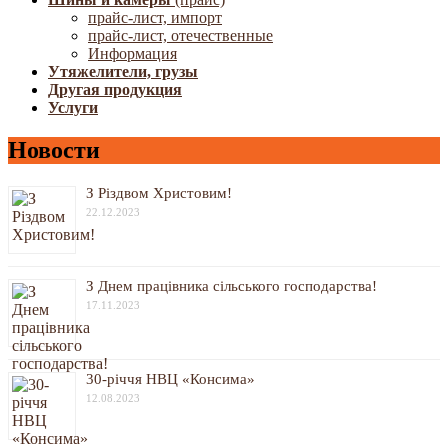
прайс-лист, импорт
прайс-лист, отечественные
Информация
Утяжелители, грузы
Другая продукция
Услуги
Новости
З Різдвом Христовим!
22.12.2023
З Днем працівника сільського господарства!
17.11.2023
30-річчя НВЦ «Консима»
12.08.2023