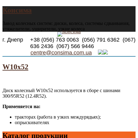
Консима
Завод колесных систем: диски, колеса, системы сдваивания,
утяжелители, уширители, узкие колеса
г. Днепр +38 (056) 763 0063 (056) 791 6362 (067)
636 2436 (067) 566 9446
centre@consima.com.ua
W10x52
Диск колесный W10x52 используется в сборе с шинами
300/95R52 (12.4R52).
Применяется на:
тракторах (работа в узких междурядьях);
опрыскивателях
Каталог продукции