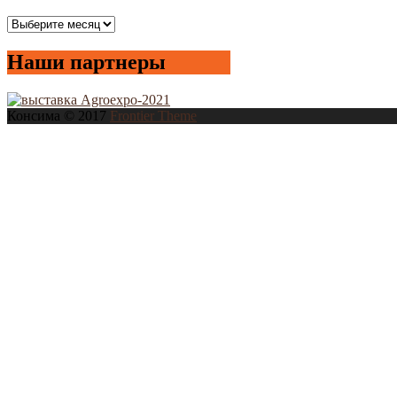
Все
новости
Наши партнеры
Консима © 2017
Frontier Theme