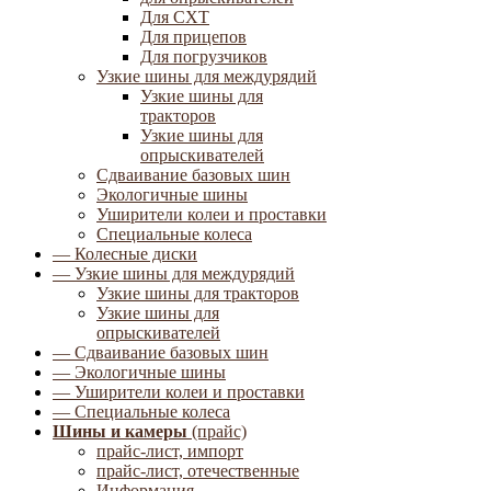
Для СХТ
Для прицепов
Для погрузчиков
Узкие шины для междурядий
Узкие шины для
тракторов
Узкие шины для
опрыскивателей
Сдваивание базовых шин
Экологичные шины
Уширители колеи и проставки
Специальные колеса
— Колесные диски
— Узкие шины для междурядий
Узкие шины для тракторов
Узкие шины для
опрыскивателей
— Сдваивание базовых шин
— Экологичные шины
— Уширители колеи и проставки
— Специальные колеса
Шины и камеры
(прайс)
прайс-лист, импорт
прайс-лист, отечественные
Информация