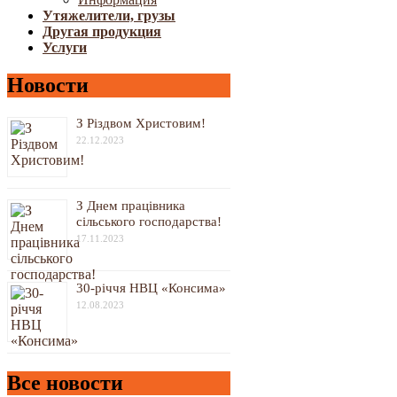
Утяжелители, грузы
Другая продукция
Услуги
Новости
З Різдвом Христовим!
22.12.2023
З Днем працівника
сільського господарства!
17.11.2023
30-річчя НВЦ «Консима»
12.08.2023
Все новости