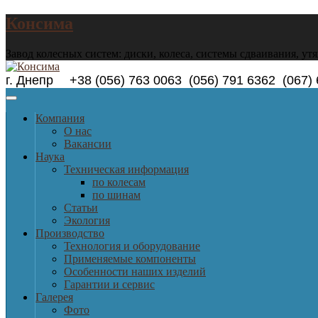
Консима
Завод колесных систем: диски, колеса, системы сдваивания, ут
г. Днепр +38 (056) 763 0063 (056) 791 6362 (0
Компания
О нас
Вакансии
Наука
Техническая информация
по колесам
по шинам
Статьи
Экология
Производство
Технология и оборудование
Применяемые компоненты
Особенности наших изделий
Гарантии и сервис
Галерея
Фото