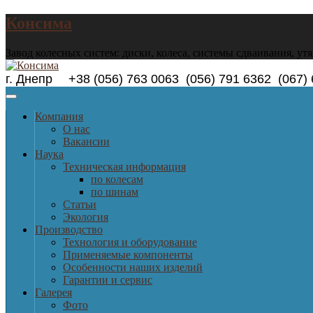
Консима
Завод колесных систем: диски, колеса, системы сдваивания, ут
г. Днепр +38 (056) 763 0063 (056) 791 6362 (0
Компания
О нас
Вакансии
Наука
Техническая информация
по колесам
по шинам
Статьи
Экология
Производство
Технология и оборудование
Применяемые компоненты
Особенности наших изделий
Гарантии и сервис
Галерея
Фото