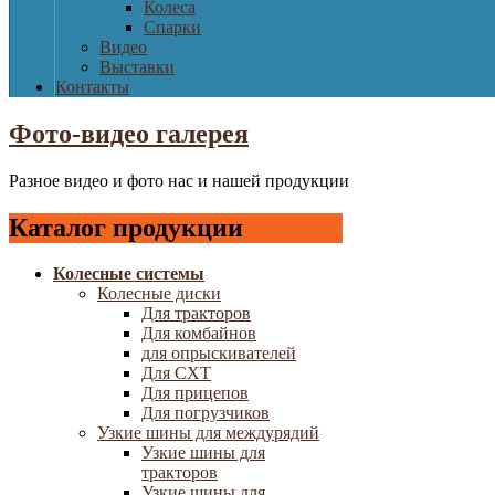
Колеса
Спарки
Видео
Выставки
Контакты
Фото-видео галерея
Разное видео и фото нас и нашей продукции
Каталог продукции
Колесные системы
Колесные диски
Для тракторов
Для комбайнов
для опрыскивателей
Для СХТ
Для прицепов
Для погрузчиков
Узкие шины для междурядий
Узкие шины для
тракторов
Узкие шины для