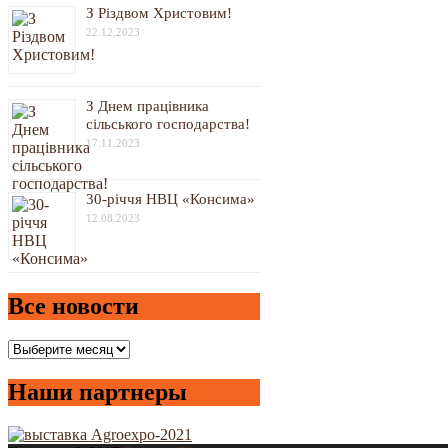
З Різдвом Христовим!
22.12.2023
З Днем працівника
сільського господарства!
17.11.2023
30-річчя НВЦ «Консима»
12.08.2023
Все новости
Все
новости
Наши партнеры