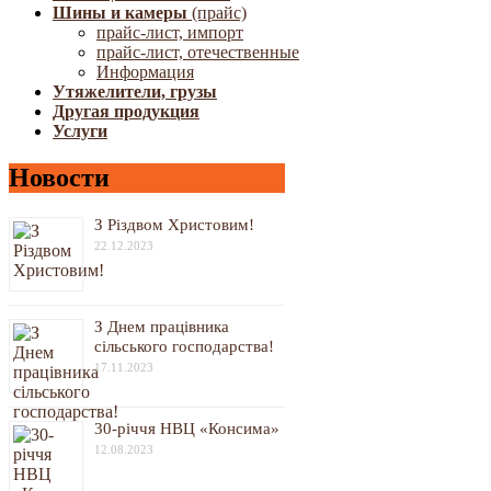
Шины и камеры
(прайс)
прайс-лист, импорт
прайс-лист, отечественные
Информация
Утяжелители, грузы
Другая продукция
Услуги
Новости
З Різдвом Христовим!
22.12.2023
З Днем працівника
сільського господарства!
17.11.2023
30-річчя НВЦ «Консима»
12.08.2023