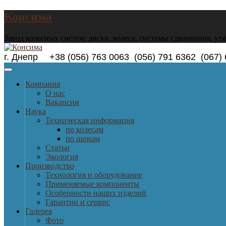
Консима
Завод колесных систем: диски, колеса, системы сдваивания, ут
г. Днепр +38 (056) 763 0063 (056) 791 6362 (0
Компания
О нас
Вакансии
Наука
Техническая информация
по колесам
по шинам
Статьи
Экология
Производство
Технология и оборудование
Применяемые компоненты
Особенности наших изделий
Гарантии и сервис
Галерея
Фото