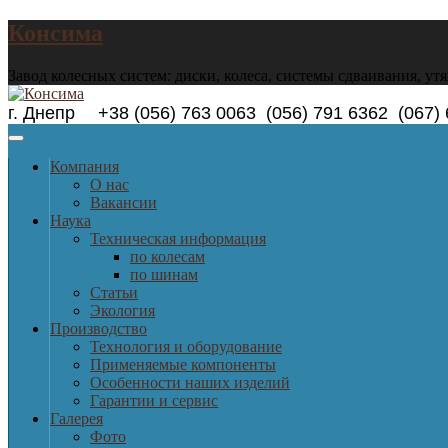
Консима
Завод колесных систем: диски, колеса, системы сдваивания, ут
г. Днепр +38 (056) 763 0063 (056) 791 6362 (0
Компания
О нас
Вакансии
Наука
Техническая информация
по колесам
по шинам
Статьи
Экология
Производство
Технология и оборудование
Применяемые компоненты
Особенности наших изделий
Гарантии и сервис
Галерея
Фото