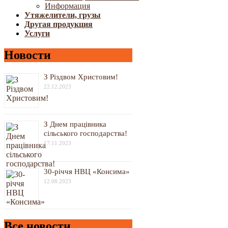
Информация
Утяжелители, грузы
Другая продукция
Услуги
Новости
З Різдвом Христовим!
22.12.2023
З Днем працівника
сільського господарства!
17.11.2023
30-річчя НВЦ «Консима»
12.08.2023
Все новости