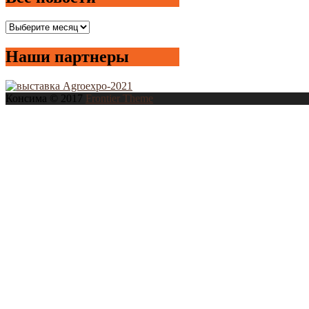
Все
новости
Наши партнеры
Консима © 2017
Frontier Theme