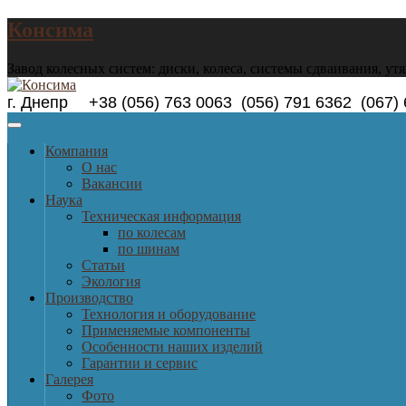
Консима
Завод колесных систем: диски, колеса, системы сдваивания, ут
г. Днепр +38 (056) 763 0063 (056) 791 6362 (0
Компания
О нас
Вакансии
Наука
Техническая информация
по колесам
по шинам
Статьи
Экология
Производство
Технология и оборудование
Применяемые компоненты
Особенности наших изделий
Гарантии и сервис
Галерея
Фото