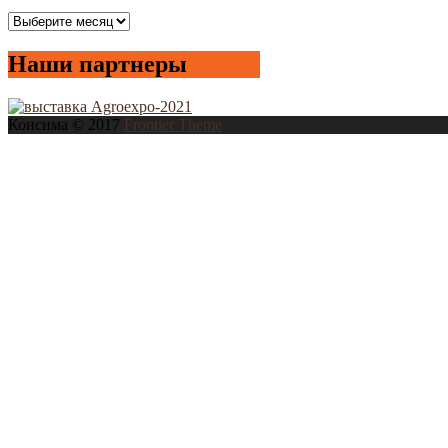
Все
новости
Наши партнеры
Консима © 2017
Frontier Theme