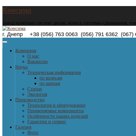
Консима
Завод колесных систем: диски, колеса, системы сдваивания, ут
г. Днепр +38 (056) 763 0063 (056) 791 6362 (0
Компания
О нас
Вакансии
Наука
Техническая информация
по колесам
по шинам
Статьи
Экология
Производство
Технология и оборудование
Применяемые компоненты
Особенности наших изделий
Гарантии и сервис
Галерея
Фото