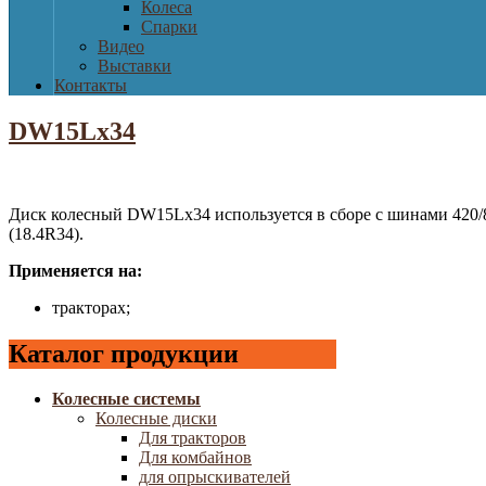
Колеса
Спарки
Видео
Выставки
Контакты
DW15Lx34
Диск колесный DW15Lx34 используется в сборе с шинами 420/8
(18.4R34).
Применяется на:
тракторах;
Каталог продукции
Колесные системы
Колесные диски
Для тракторов
Для комбайнов
для опрыскивателей