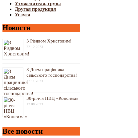
Утяжелители, грузы
Другая продукция
Услуги
Новости
З Різдвом Христовим!
22.12.2023
З Днем працівника
сільського господарства!
17.11.2023
30-річчя НВЦ «Консима»
12.08.2023
Все новости